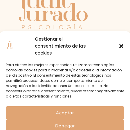
¡Hola! Mi nombre es Judit Jurado, soy
Gestionar el
psicóloga con acreditación sanitaria.
consentimiento de las
cookies
Colegiada por el Colegio Oficial de
Psicólogos de Aragón (A-02280).
Para ofrecer las mejores experiencias, utilizamos tecnologías
como las cookies para almacenar y/o acceder a la información
del dispositivo. El consentimiento de estas tecnologías nos
SERVICIOS
RESERVAR SESIÓN
permitirá procesar datos como el comportamiento de
navegación o las identificaciones únicas en este sitio. No
consentir o retirar el consentimiento, puede afectar negativamente
a ciertas características y funciones.
Aceptar
Denegar