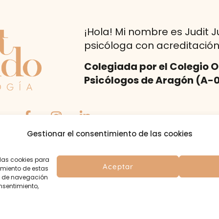
¡Hola! Mi nombre es Judit J
psicóloga con acreditación 
Colegiada por el Colegio Of
Psicólogos de Aragón (A-
Gestionar el consentimiento de las cookies
 las cookies para
Aceptar
imiento de estas
o de navegación
onsentimiento,
Todos los derechos reservados |
Aviso Legal
•
Política de Privacidad
•