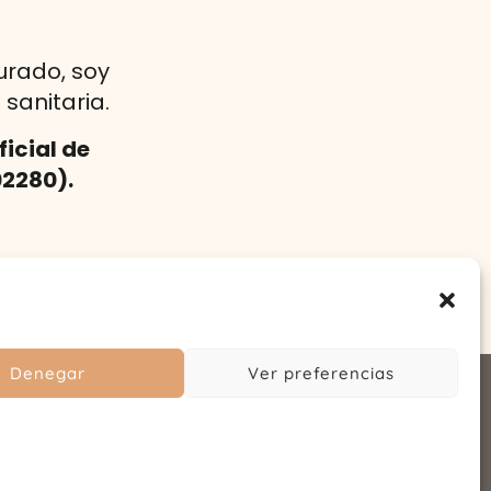
urado, soy
sanitaria.
icial de
02280).
Denegar
Ver preferencias
Cookies
•
Accesibilidad