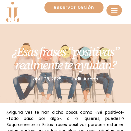
Reservar sesión
¿Esas frases “positivas”
realmente te ayudan?
abril 28, 2025
Judit Jurado
¿Alguna vez te han dicho cosas como «¡Sé positivo!»,
«Todo pasa por algo», o «Si quieres, puedes»?
Seguramente sí. Estas frases positivas parecen estar en
todas partes: en redes sociales, en esas charlas con